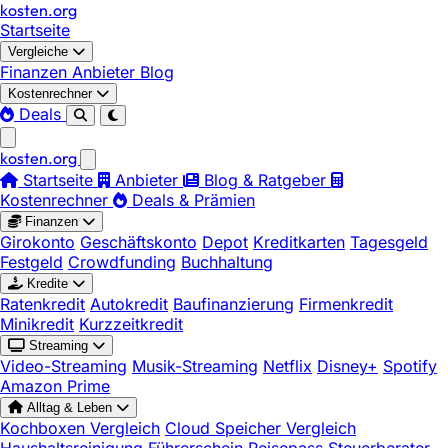
kosten
.
org
Startseite
Vergleiche
Finanzen
Anbieter
Blog
Kostenrechner
Deals
kosten
.
org
Startseite
Anbieter
Blog & Ratgeber
Kostenrechner
Deals & Prämien
Finanzen
Girokonto
Geschäftskonto
Depot
Kreditkarten
Tagesgeld
Festgeld
Crowdfunding
Buchhaltung
Kredite
Ratenkredit
Autokredit
Baufinanzierung
Firmenkredit
Minikredit
Kurzzeitkredit
Streaming
Video-Streaming
Musik-Streaming
Netflix
Disney+
Spotify
Amazon Prime
Alltag & Leben
Kochboxen Vergleich
Cloud Speicher Vergleich