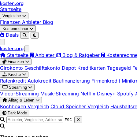
kosten
.
org
Startseite
Vergleiche
Finanzen
Anbieter
Blog
Kostenrechner
Deals
kosten
.
org
Startseite
Anbieter
Blog & Ratgeber
Kostenrechne
Finanzen
Girokonto
Geschäftskonto
Depot
Kreditkarten
Tagesgeld
F
Kredite
Ratenkredit
Autokredit
Baufinanzierung
Firmenkredit
Minikr
Streaming
Video-Streaming
Musik-Streaming
Netflix
Disney+
Spotify
Alltag & Leben
Kochboxen Vergleich
Cloud Speicher Vergleich
Haushaltsr
Dark Mode
ESC