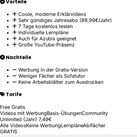
Vorteile
Coole, moderne Erklärvideos
Sehr günstiges Jahresabo (89,99€/Jahr)
7 Tage kostenlos testen
Individuelle Lernpläne
Auch für Azubis geeignet
Große YouTube-Präsenz
Nachteile
Werbung in der Gratis-Version
Weniger Fächer als Sofatutor
Keine Arbeitsblätter zum Ausdrucken
Tarife
Free
Gratis
Videos mit Werbung
Basis-Übungen
Community
Unlimited (Jahr)
7,49€
Alle Videos
Keine Werbung
Lernpläne
Abifächer
GRATIS