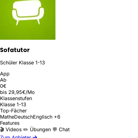
Sofatutor
Schüler Klasse 1-13
App
Ab
0€
bis 29,95€/Mo
Klassenstufen
Klasse 1-13
Top-Fächer
Mathe
Deutsch
Englisch
+6
Features
🎬 Videos
✏️ Übungen
💬 Chat
Zum Anbieter