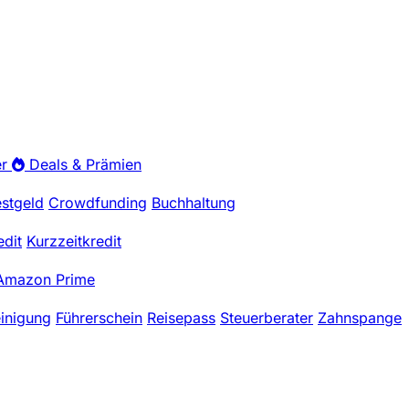
r
Deals & Prämien
estgeld
Crowdfunding
Buchhaltung
edit
Kurzzeitkredit
Amazon Prime
einigung
Führerschein
Reisepass
Steuerberater
Zahnspange