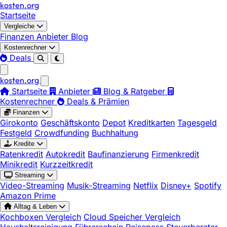
kosten
.
org
Startseite
Vergleiche
Finanzen
Anbieter
Blog
Kostenrechner
Deals
kosten
.
org
Startseite
Anbieter
Blog & Ratgeber
Kostenrechner
Deals & Prämien
Finanzen
Girokonto
Geschäftskonto
Depot
Kreditkarten
Tagesgeld
Festgeld
Crowdfunding
Buchhaltung
Kredite
Ratenkredit
Autokredit
Baufinanzierung
Firmenkredit
Minikredit
Kurzzeitkredit
Streaming
Video-Streaming
Musik-Streaming
Netflix
Disney+
Spotify
Amazon Prime
Alltag & Leben
Kochboxen Vergleich
Cloud Speicher Vergleich