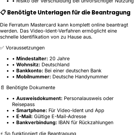
• Risiko der Verschuldung bei unvorsichtiger Nutzung
📋 Benötigte Unterlagen für die Beantragung
Die Ferratum Mastercard kann komplett online beantragt
werden. Das Video-Ident-Verfahren ermöglicht eine
schnelle Identifikation von zu Hause aus.
✅
Voraussetzungen
•
Mindestalter:
20 Jahre
•
Wohnsitz:
Deutschland
•
Bankkonto:
Bei einer deutschen Bank
•
Mobilnummer:
Deutsche Handynummer
📄
Benötigte Dokumente
•
Ausweisdokument:
Personalausweis oder
Reisepass
•
Smartphone:
Für Video-Ident und App
•
E-Mail:
Gültige E-Mail-Adresse
•
Bankverbindung:
IBAN für Rückzahlungen
⚡
So funktioniert die Beantragung