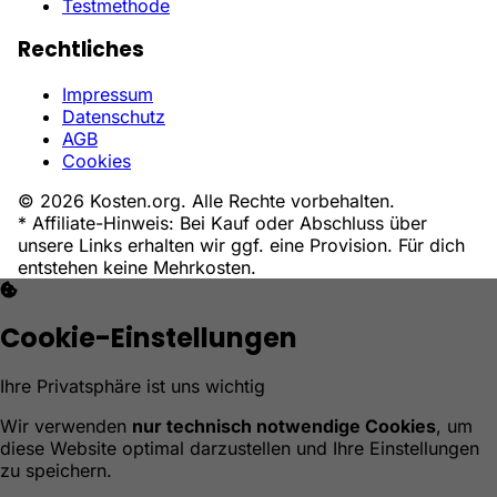
Testmethode
Rechtliches
Impressum
Datenschutz
AGB
Cookies
© 2026 Kosten.org. Alle Rechte vorbehalten.
* Affiliate-Hinweis: Bei Kauf oder Abschluss über
unsere Links erhalten wir ggf. eine Provision. Für dich
entstehen keine Mehrkosten.
Cookie-Einstellungen
Ihre Privatsphäre ist uns wichtig
Wir verwenden
nur technisch notwendige Cookies
, um
diese Website optimal darzustellen und Ihre Einstellungen
zu speichern.