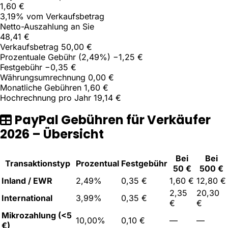
1,60
€
3,19
% vom Verkaufsbetrag
Netto-Auszahlung an Sie
48,41
€
Verkaufsbetrag
50,00 €
Prozentuale Gebühr (
2,49
%)
−1,25 €
Festgebühr
−0,35 €
Währungsumrechnung
0,00 €
Monatliche Gebühren
1,60 €
Hochrechnung pro Jahr
19,14 €
PayPal Gebühren für Verkäufer
2026 – Übersicht
Bei
Bei
Transaktionstyp
Prozentual
Festgebühr
50 €
500 €
Inland / EWR
2,49%
0,35 €
1,60 €
12,80 €
2,35
20,30
International
3,99%
0,35 €
€
€
Mikrozahlung (<5
10,00%
0,10 €
—
—
€)