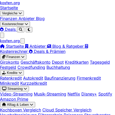
kosten
.
org
Startseite
Vergleiche
Finanzen
Anbieter
Blog
Kostenrechner
Deals
kosten
.
org
Startseite
Anbieter
Blog & Ratgeber
Kostenrechner
Deals & Prämien
Finanzen
Girokonto
Geschäftskonto
Depot
Kreditkarten
Tagesgeld
Festgeld
Crowdfunding
Buchhaltung
Kredite
Ratenkredit
Autokredit
Baufinanzierung
Firmenkredit
Minikredit
Kurzzeitkredit
Streaming
Video-Streaming
Musik-Streaming
Netflix
Disney+
Spotify
Amazon Prime
Alltag & Leben
Kochboxen Vergleich
Cloud Speicher Vergleich