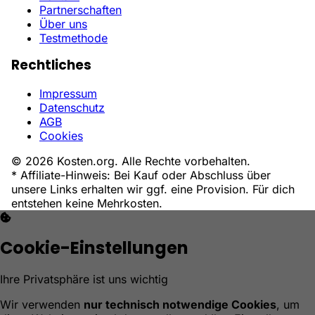
Partnerschaften
Über uns
Testmethode
Rechtliches
Impressum
Datenschutz
AGB
Cookies
© 2026 Kosten.org. Alle Rechte vorbehalten.
* Affiliate-Hinweis: Bei Kauf oder Abschluss über
unsere Links erhalten wir ggf. eine Provision. Für dich
entstehen keine Mehrkosten.
Cookie-Einstellungen
Ihre Privatsphäre ist uns wichtig
Wir verwenden
nur technisch notwendige Cookies
, um