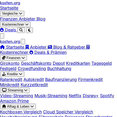
kosten
.
org
Startseite
Vergleiche
Finanzen
Anbieter
Blog
Kostenrechner
Deals
kosten
.
org
Startseite
Anbieter
Blog & Ratgeber
Kostenrechner
Deals & Prämien
Finanzen
Girokonto
Geschäftskonto
Depot
Kreditkarten
Tagesgeld
Festgeld
Crowdfunding
Buchhaltung
Kredite
Ratenkredit
Autokredit
Baufinanzierung
Firmenkredit
Minikredit
Kurzzeitkredit
Streaming
Video-Streaming
Musik-Streaming
Netflix
Disney+
Spotify
Amazon Prime
Alltag & Leben
Kochboxen Vergleich
Cloud Speicher Vergleich