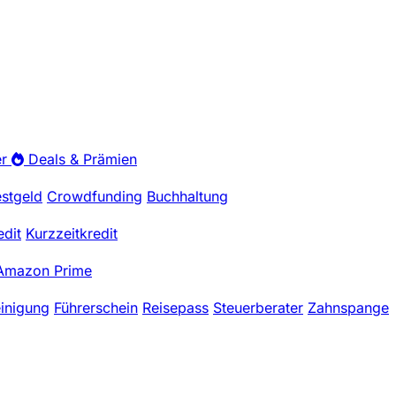
r
Deals & Prämien
estgeld
Crowdfunding
Buchhaltung
edit
Kurzzeitkredit
Amazon Prime
einigung
Führerschein
Reisepass
Steuerberater
Zahnspange