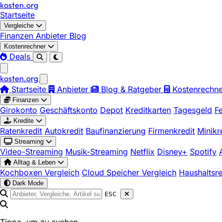
kosten
.
org
Startseite
Vergleiche
Finanzen
Anbieter
Blog
Kostenrechner
Deals
kosten
.
org
Startseite
Anbieter
Blog & Ratgeber
Kostenrechne
Finanzen
Girokonto
Geschäftskonto
Depot
Kreditkarten
Tagesgeld
F
Kredite
Ratenkredit
Autokredit
Baufinanzierung
Firmenkredit
Minikr
Streaming
Video-Streaming
Musik-Streaming
Netflix
Disney+
Spotify
Alltag & Leben
Kochboxen Vergleich
Cloud Speicher Vergleich
Haushaltsr
Dark Mode
ESC