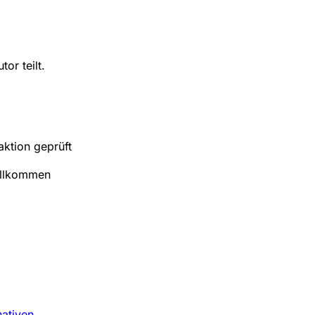
or teilt.
ktion geprüft
illkommen
nativen