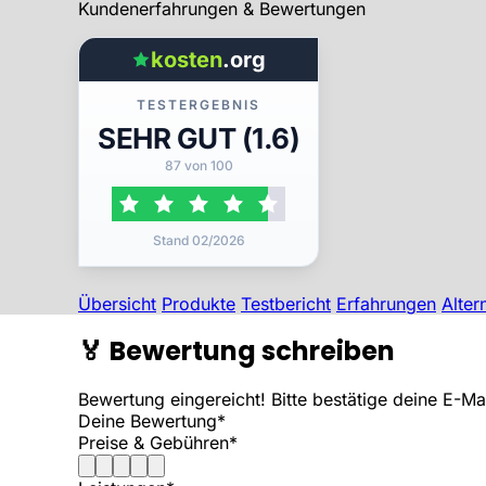
Kundenerfahrungen & Bewertungen
kosten
.org
TESTERGEBNIS
SEHR GUT (1.6)
87 von 100
Stand 02/2026
Übersicht
Produkte
Testbericht
Erfahrungen
Alter
🏅
Bewertung schreiben
Bewertung eingereicht! Bitte bestätige deine E-M
Deine Bewertung*
Preise & Gebühren*