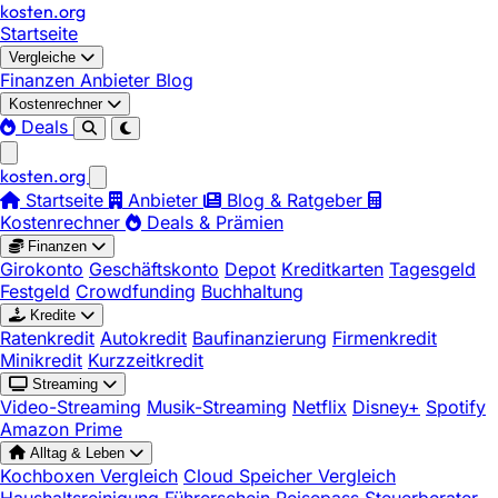
kosten
.
org
Startseite
Vergleiche
Finanzen
Anbieter
Blog
Kostenrechner
Deals
kosten
.
org
Startseite
Anbieter
Blog & Ratgeber
Kostenrechner
Deals & Prämien
Finanzen
Girokonto
Geschäftskonto
Depot
Kreditkarten
Tagesgeld
Festgeld
Crowdfunding
Buchhaltung
Kredite
Ratenkredit
Autokredit
Baufinanzierung
Firmenkredit
Minikredit
Kurzzeitkredit
Streaming
Video-Streaming
Musik-Streaming
Netflix
Disney+
Spotify
Amazon Prime
Alltag & Leben
Kochboxen Vergleich
Cloud Speicher Vergleich