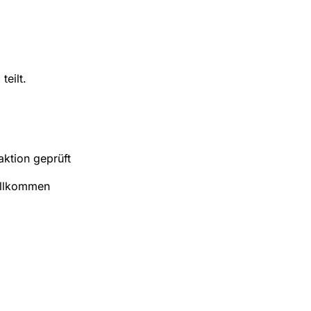
teilt.
ktion geprüft
illkommen