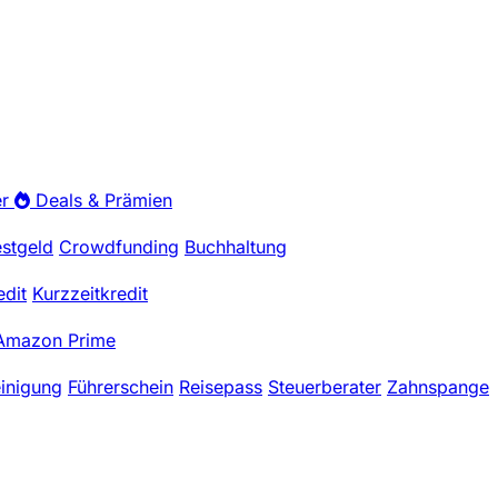
r
Deals & Prämien
estgeld
Crowdfunding
Buchhaltung
edit
Kurzzeitkredit
Amazon Prime
einigung
Führerschein
Reisepass
Steuerberater
Zahnspange