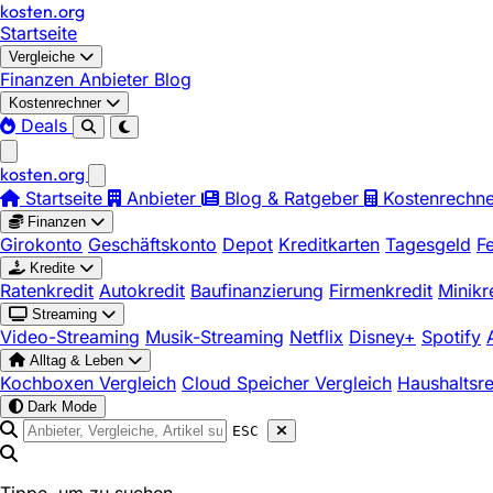
kosten
.
org
Startseite
Vergleiche
Finanzen
Anbieter
Blog
Kostenrechner
Deals
kosten
.
org
Startseite
Anbieter
Blog & Ratgeber
Kostenrechne
Finanzen
Girokonto
Geschäftskonto
Depot
Kreditkarten
Tagesgeld
F
Kredite
Ratenkredit
Autokredit
Baufinanzierung
Firmenkredit
Minikr
Streaming
Video-Streaming
Musik-Streaming
Netflix
Disney+
Spotify
Alltag & Leben
Kochboxen Vergleich
Cloud Speicher Vergleich
Haushaltsr
Dark Mode
ESC