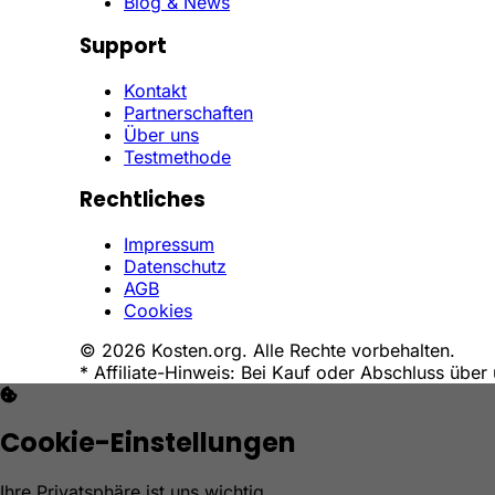
Blog & News
Support
Kontakt
Partnerschaften
Über uns
Testmethode
Rechtliches
Impressum
Datenschutz
AGB
Cookies
© 2026 Kosten.org. Alle Rechte vorbehalten.
* Affiliate-Hinweis: Bei Kauf oder Abschluss über 
Cookie-Einstellungen
Ihre Privatsphäre ist uns wichtig