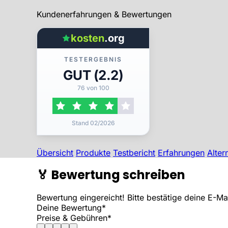
Kundenerfahrungen & Bewertungen
kosten
.org
TESTERGEBNIS
GUT (2.2)
76 von 100
Stand 02/2026
Übersicht
Produkte
Testbericht
Erfahrungen
Alter
🏅
Bewertung schreiben
Bewertung eingereicht! Bitte bestätige deine E-M
Deine Bewertung*
Preise & Gebühren*