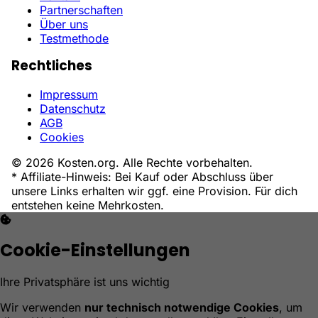
Partnerschaften
Über uns
Testmethode
Rechtliches
Impressum
Datenschutz
AGB
Cookies
© 2026 Kosten.org. Alle Rechte vorbehalten.
* Affiliate-Hinweis: Bei Kauf oder Abschluss über
unsere Links erhalten wir ggf. eine Provision. Für dich
entstehen keine Mehrkosten.
Cookie-Einstellungen
Ihre Privatsphäre ist uns wichtig
Wir verwenden
nur technisch notwendige Cookies
, um