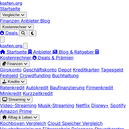
kosten
.
org
Startseite
Vergleiche
Finanzen
Anbieter
Blog
Kostenrechner
Deals
kosten
.
org
Startseite
Anbieter
Blog & Ratgeber
Kostenrechner
Deals & Prämien
Finanzen
Girokonto
Geschäftskonto
Depot
Kreditkarten
Tagesgeld
Festgeld
Crowdfunding
Buchhaltung
Kredite
Ratenkredit
Autokredit
Baufinanzierung
Firmenkredit
Minikredit
Kurzzeitkredit
Streaming
Video-Streaming
Musik-Streaming
Netflix
Disney+
Spotify
Amazon Prime
Alltag & Leben
Kochboxen Vergleich
Cloud Speicher Vergleich