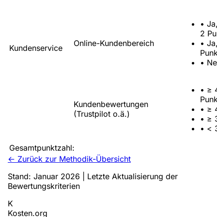
•
Ja
2 Pu
Online-Kundenbereich
•
Ja
Kundenservice
Punk
•
Ne
•
≥ 
Punk
Kundenbewertungen
•
≥ 
(Trustpilot o.ä.)
•
≥ 
•
< 
Gesamtpunktzahl:
← Zurück zur Methodik-Übersicht
Stand: Januar 2026 | Letzte Aktualisierung der
Bewertungskriterien
K
Kosten
.org