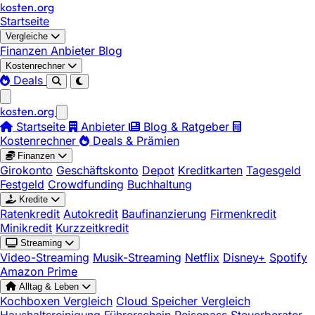
kosten
.
org
Startseite
Vergleiche
Finanzen
Anbieter
Blog
Kostenrechner
Deals
kosten
.
org
Startseite
Anbieter
Blog & Ratgeber
Kostenrechner
Deals & Prämien
Finanzen
Girokonto
Geschäftskonto
Depot
Kreditkarten
Tagesgeld
Festgeld
Crowdfunding
Buchhaltung
Kredite
Ratenkredit
Autokredit
Baufinanzierung
Firmenkredit
Minikredit
Kurzzeitkredit
Streaming
Video-Streaming
Musik-Streaming
Netflix
Disney+
Spotify
Amazon Prime
Alltag & Leben
Kochboxen Vergleich
Cloud Speicher Vergleich