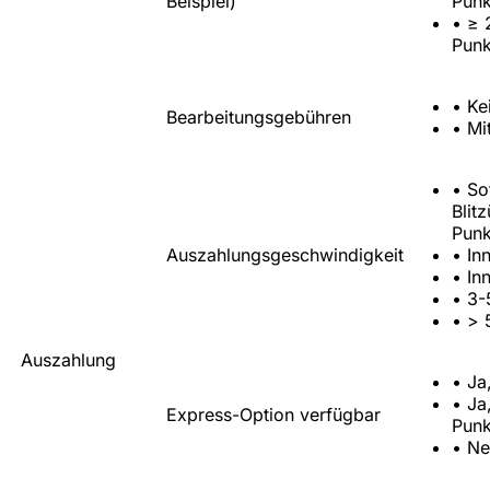
Beispiel)
Punk
•
≥ 
Punk
•
Ke
Bearbeitungsgebühren
•
Mi
•
So
Blit
Punk
Auszahlungsgeschwindigkeit
•
In
•
In
•
3-
•
> 
Auszahlung
•
Ja
•
Ja
Express-Option verfügbar
Punk
•
Ne