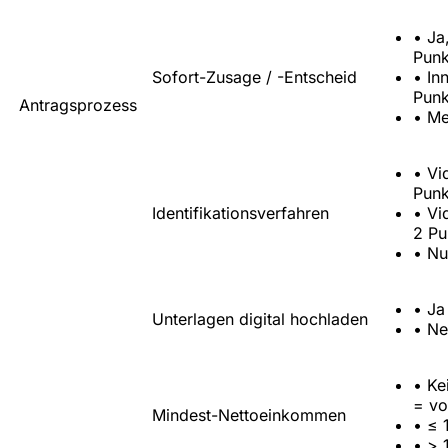
•
Ja
Punk
Sofort-Zusage / -Entscheid
•
In
Punk
Antragsprozess
•
Me
•
Vi
Punk
Identifikationsverfahren
•
Vi
2 Pu
•
Nu
•
Ja
Unterlagen digital hochladen
•
Ne
•
Ke
= vo
Mindest-Nettoeinkommen
•
≤ 
•
> 