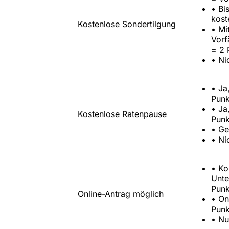
•
Bi
kost
Kostenlose Sondertilgung
•
Mi
Vorf
= 2 
•
Ni
•
Ja
Punk
•
Ja
Kostenlose Ratenpause
Punk
•
Ge
•
Ni
•
Kom
Unte
Punk
Online-Antrag möglich
•
On
Punk
•
Nu