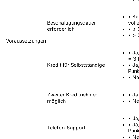
•
Ke
Beschäftigungsdauer
voll
erforderlich
•
≤ 
•
> 
Voraussetzungen
•
Ja
= 3 
Kredit für Selbstständige
•
Ja
Punk
•
Ne
Zweiter Kreditnehmer
•
Ja
möglich
•
Ne
•
Ja
•
Ja
Telefon-Support
Punk
•
Ne