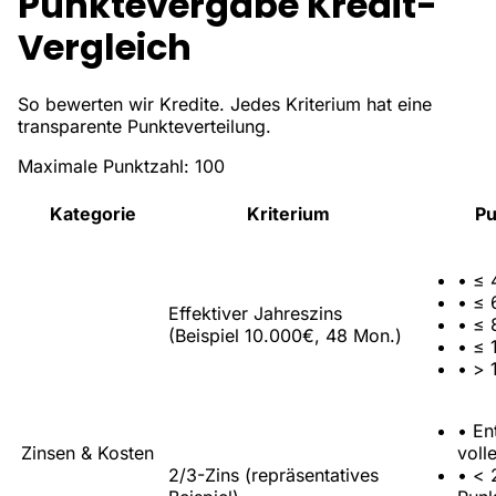
Punktevergabe Kredit-
Vergleich
So bewerten wir Kredite. Jedes Kriterium hat eine
transparente Punkteverteilung.
Maximale Punktzahl:
100
Kategorie
Kriterium
Pu
•
≤ 
•
≤ 
Effektiver Jahreszins
•
≤ 
(Beispiel 10.000€, 48 Mon.)
•
≤ 
•
> 
•
En
Zinsen & Kosten
voll
2/3-Zins (repräsentatives
•
< 