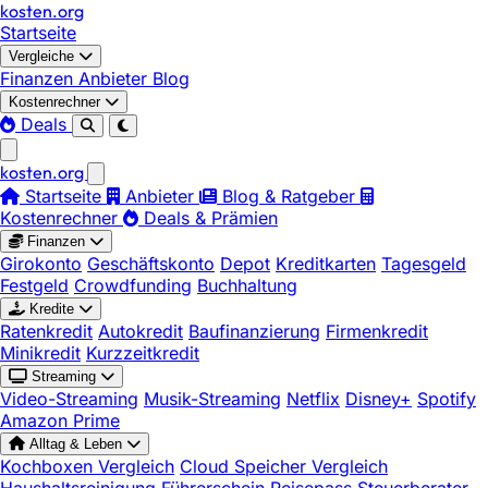
kosten
.
org
Startseite
Vergleiche
Finanzen
Anbieter
Blog
Kostenrechner
Deals
kosten
.
org
Startseite
Anbieter
Blog & Ratgeber
Kostenrechner
Deals & Prämien
Finanzen
Girokonto
Geschäftskonto
Depot
Kreditkarten
Tagesgeld
Festgeld
Crowdfunding
Buchhaltung
Kredite
Ratenkredit
Autokredit
Baufinanzierung
Firmenkredit
Minikredit
Kurzzeitkredit
Streaming
Video-Streaming
Musik-Streaming
Netflix
Disney+
Spotify
Amazon Prime
Alltag & Leben
Kochboxen Vergleich
Cloud Speicher Vergleich