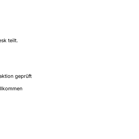
k teilt.
ktion geprüft
illkommen