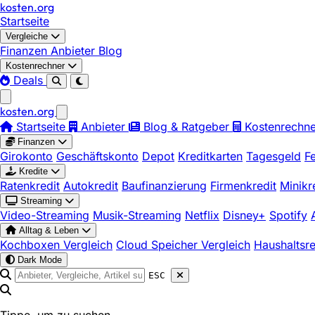
kosten
.
org
Startseite
Vergleiche
Finanzen
Anbieter
Blog
Kostenrechner
Deals
kosten
.
org
Startseite
Anbieter
Blog & Ratgeber
Kostenrechne
Finanzen
Girokonto
Geschäftskonto
Depot
Kreditkarten
Tagesgeld
F
Kredite
Ratenkredit
Autokredit
Baufinanzierung
Firmenkredit
Minikr
Streaming
Video-Streaming
Musik-Streaming
Netflix
Disney+
Spotify
Alltag & Leben
Kochboxen Vergleich
Cloud Speicher Vergleich
Haushaltsr
Dark Mode
ESC