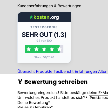
Kundenerfahrungen & Bewertungen
kosten
.org
TESTERGEBNIS
SEHR GUT (1.3)
94 von 100
Stand 01/2026
Übersicht
Produkte
Testbericht
Erfahrungen
Alter
🏅
Bewertung schreiben
Bewertung eingereicht! Bitte bestätige deine E-M
Um welches Produkt handelt es sich?*
Deine Bewertung*
Preise & Gebühren*