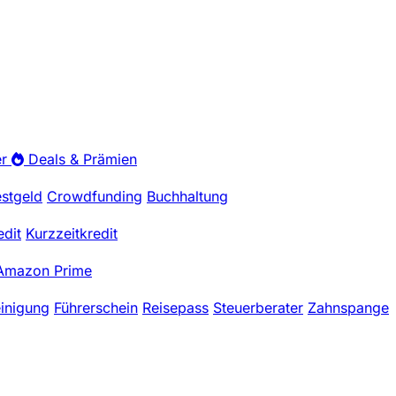
r
Deals & Prämien
estgeld
Crowdfunding
Buchhaltung
edit
Kurzzeitkredit
Amazon Prime
einigung
Führerschein
Reisepass
Steuerberater
Zahnspange