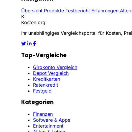
Übersicht
Produkte
Testbericht
Erfahrungen
Alter
K
Kosten
.org
Ihr unabhängiges Vergleichsportal für Kosten, Prei
Top-Vergleiche
Girokonto Vergleich
Depot Vergleich
Kreditkarten
Ratenkredit
Festgeld
Kategorien
Finanzen
Software & Apps
Entertainment
Alltag & Leben