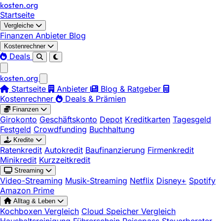
kosten
.
org
Startseite
Vergleiche
Finanzen
Anbieter
Blog
Kostenrechner
Deals
kosten
.
org
Startseite
Anbieter
Blog & Ratgeber
Kostenrechner
Deals & Prämien
Finanzen
Girokonto
Geschäftskonto
Depot
Kreditkarten
Tagesgeld
Festgeld
Crowdfunding
Buchhaltung
Kredite
Ratenkredit
Autokredit
Baufinanzierung
Firmenkredit
Minikredit
Kurzzeitkredit
Streaming
Video-Streaming
Musik-Streaming
Netflix
Disney+
Spotify
Amazon Prime
Alltag & Leben
Kochboxen Vergleich
Cloud Speicher Vergleich