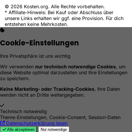
© 2026 Kosten.org. Alle Rechte vorbehalten.
* Affiliate-Hinweis: Bei Kauf oder Abschluss über
unsere Links erhalten wir ggf. eine Provision. Für dich
entstehen keine Mehrkosten.
Cookie-Einstellungen
Ihre Privatsphäre ist uns wichtig
Wir verwenden
nur technisch notwendige Cookies
, um
diese Website optimal darzustellen und Ihre Einstellungen
zu speichern.
Keine Marketing- oder Tracking-Cookies.
Ihre Daten
werden nicht an Dritte weitergegeben.
Technisch notwendig
Theme-Einstellungen, Cookie-Consent, Session-Daten
Datenschutzerklärung lesen
Alle akzeptieren
Nur notwendige