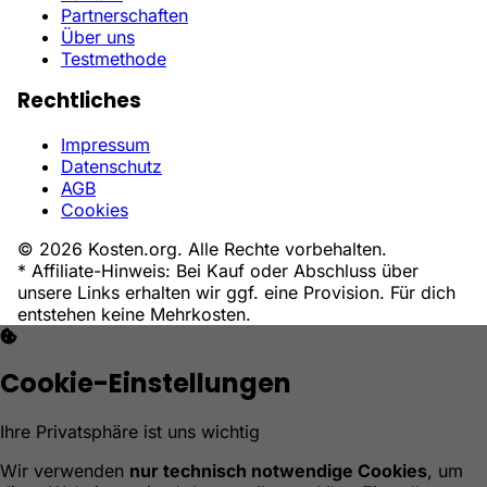
Partnerschaften
Über uns
Testmethode
Rechtliches
Impressum
Datenschutz
AGB
Cookies
© 2026 Kosten.org. Alle Rechte vorbehalten.
* Affiliate-Hinweis: Bei Kauf oder Abschluss über
unsere Links erhalten wir ggf. eine Provision. Für dich
entstehen keine Mehrkosten.
Cookie-Einstellungen
Ihre Privatsphäre ist uns wichtig
Wir verwenden
nur technisch notwendige Cookies
, um