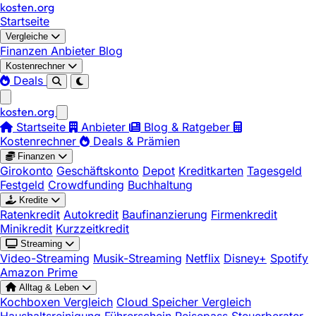
kosten
.
org
Startseite
Vergleiche
Finanzen
Anbieter
Blog
Kostenrechner
Deals
kosten
.
org
Startseite
Anbieter
Blog & Ratgeber
Kostenrechner
Deals & Prämien
Finanzen
Girokonto
Geschäftskonto
Depot
Kreditkarten
Tagesgeld
Festgeld
Crowdfunding
Buchhaltung
Kredite
Ratenkredit
Autokredit
Baufinanzierung
Firmenkredit
Minikredit
Kurzzeitkredit
Streaming
Video-Streaming
Musik-Streaming
Netflix
Disney+
Spotify
Amazon Prime
Alltag & Leben
Kochboxen Vergleich
Cloud Speicher Vergleich