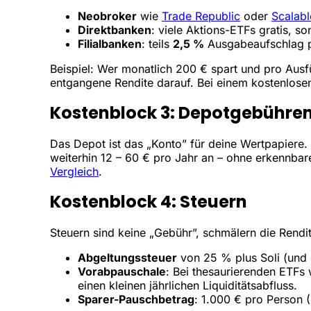
Neobroker
wie
Trade Republic
oder
Scalabl
Direktbanken
: viele Aktions-ETFs gratis, so
Filialbanken
: teils
2,5 %
Ausgabeaufschlag pl
Beispiel: Wer monatlich 200 € spart und pro Ausfü
entgangene Rendite darauf. Bei einem kostenlosen
Kostenblock 3: Depotgebühre
Das Depot ist das „Konto” für deine Wertpapiere. 
weiterhin 12 – 60 € pro Jahr an – ohne erkennbare
Vergleich
.
Kostenblock 4: Steuern
Steuern sind keine „Gebühr”, schmälern die Rendit
Abgeltungssteuer
von 25 % plus Soli (und 
Vorabpauschale
: Bei thesaurierenden ETFs w
einen kleinen jährlichen Liquiditätsabfluss.
Sparer-Pauschbetrag
: 1.000 € pro Person (