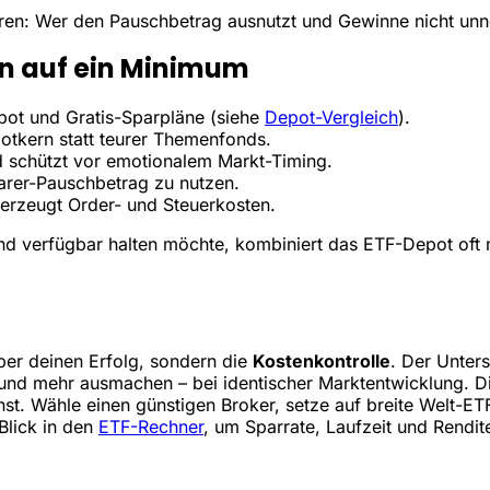
en: Wer den Pauschbetrag ausnutzt und Gewinne nicht unnötig
en auf ein Minimum
pot und Gratis-Sparpläne (siehe
Depot-Vergleich
).
otkern statt teurer Themenfonds.
 schützt vor emotionalem Markt-Timing.
arer-Pauschbetrag zu nutzen.
erzeugt Order- und Steuerkosten.
und verfügbar halten möchte, kombiniert das ETF-Depot oft
ber deinen Erfolg, sondern die
Kostenkontrolle
. Der Unter
und mehr ausmachen – bei identischer Markt­entwicklung. Di
st. Wähle einen günstigen Broker, setze auf breite Welt-ET
 Blick in den
ETF-Rechner
, um Sparrate, Laufzeit und Rendi