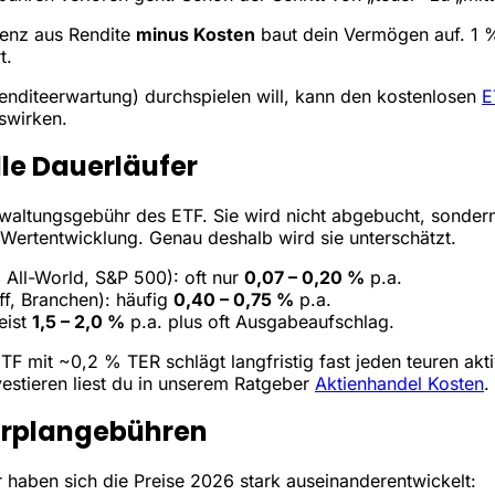
renz aus Rendite
minus Kosten
baut dein Vermögen auf. 1 % 
t.
Renditeerwartung) durchspielen will, kann den kostenlosen
E
swirken.
ille Dauerläufer
Verwaltungsgebühr des ETF. Sie wird nicht abgebucht, sond
 Wertentwicklung. Genau deshalb wird sie unterschätzt.
All-World, S&P 500): oft nur
0,07 – 0,20 %
p.a.
ff, Branchen): häufig
0,40 – 0,75 %
p.a.
eist
1,5 – 2,0 %
p.a. plus oft Ausgabeaufschlag.
TF mit ~0,2 % TER schlägt langfristig fast jeden teuren akti
vestieren liest du in unserem Ratgeber
Aktienhandel Kosten
.
arplangebühren
 haben sich die Preise 2026 stark auseinanderentwickelt: