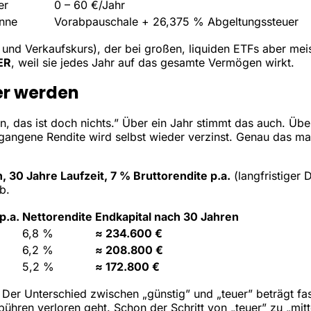
er
0 – 60 €/Jahr
inne
Vorabpauschale + 26,375 % Abgeltungssteuer
und Verkaufskurs), der bei großen, liquiden ETFs aber meist
ER
, weil sie jedes Jahr auf das gesamte Vermögen wirkt.
er werden
, das ist doch nichts.” Über ein Jahr stimmt das auch. Übe
angene Rendite wird selbst wieder verzinst. Genau das m
, 30 Jahre Laufzeit, 7 % Bruttorendite p.a.
(langfristiger 
b.
p.a.
Nettorendite
Endkapital nach 30 Jahren
6,8 %
≈ 234.600 €
6,2 %
≈ 208.800 €
5,2 %
≈ 172.800 €
. Der Unterschied zwischen „günstig” und „teuer” beträgt fa
bühren verloren geht. Schon der Schritt von „teuer” zu „mit