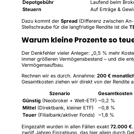
Depotgebühr
Laufend beim Brok
Steuern
Auf Erträge & Gew
Dazu kommt der
Spread
(Differenz zwischen An- 
Stellschraube für die langfristige Rendite ist die
T
Warum kleine Prozente so teu
Der Denkfehler vieler Anleger: „0,5 % mehr Kosten
immer größeren Vermögensbestand – und die entg
Vermögensaufbau.
Rechnen wir es durch. Annahme:
200 € monatlich
Gesamtkosten ziehen wir direkt von der Rendite a
Szenario
Gesamtkosten 
Günstig
(Neobroker + Welt-ETF)
~0,2 %
Mittel
(Direktbank, kleiner ETF)
~0,8 %
Teuer
(Filialbank/aktiver Fonds)
~1,8 %
Eingezahlt wurden in allen Fällen exakt
72.000 €
zwölf Jahren Einzahlung, das hier allein durch Ge