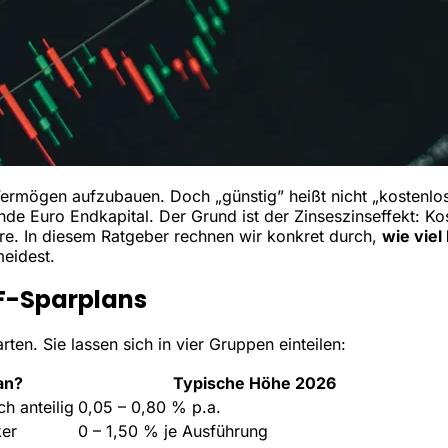
t Vermögen aufzubauen. Doch „günstig” heißt nicht „kostenlo
de Euro Endkapital. Der Grund ist der Zinseszinseffekt: Ko
hre. In diesem Ratgeber rechnen wir konkret durch,
wie vie
eidest.
TF-Sparplans
rten. Sie lassen sich in vier Gruppen einteilen:
 an?
Typische Höhe 2026
ch anteilig
0,05 – 0,80 % p.a.
ker
0 – 1,50 % je Ausführung