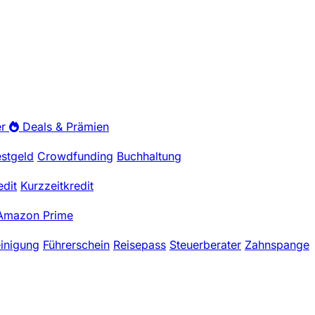
r
Deals & Prämien
estgeld
Crowdfunding
Buchhaltung
edit
Kurzzeitkredit
Amazon Prime
einigung
Führerschein
Reisepass
Steuerberater
Zahnspange