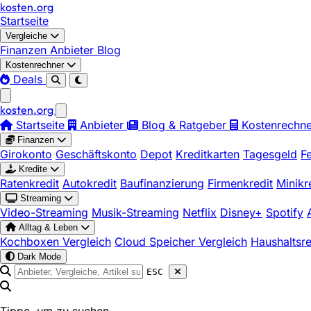
kosten
.
org
Startseite
Vergleiche
Finanzen
Anbieter
Blog
Kostenrechner
Deals
kosten
.
org
Startseite
Anbieter
Blog & Ratgeber
Kostenrechne
Finanzen
Girokonto
Geschäftskonto
Depot
Kreditkarten
Tagesgeld
F
Kredite
Ratenkredit
Autokredit
Baufinanzierung
Firmenkredit
Minikr
Streaming
Video-Streaming
Musik-Streaming
Netflix
Disney+
Spotify
Alltag & Leben
Kochboxen Vergleich
Cloud Speicher Vergleich
Haushaltsr
Dark Mode
ESC