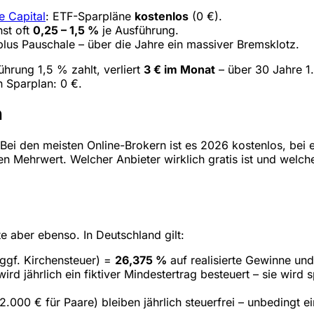
e Capital
: ETF-Sparpläne
kostenlos
(0 €).
nst oft
0,25 – 1,5 %
je Ausführung.
us Pauschale – über die Jahre ein massiver Bremsklotz.
hrung 1,5 % zahlt, verliert
3 € im Monat
– über 30 Jahre 1
 Sparplan: 0 €.
n
Bei den meisten Online-Brokern ist es 2026 kostenlos, bei ei
n Mehrwert. Welcher Anbieter wirklich gratis ist und welche
e aber ebenso. In Deutschland gilt:
ggf. Kirchensteuer) =
26,375 %
auf realisierte Gewinne un
ird jährlich ein fiktiver Mindestertrag besteuert – sie wird
2.000 € für Paare) bleiben jährlich steuerfrei – unbedingt e